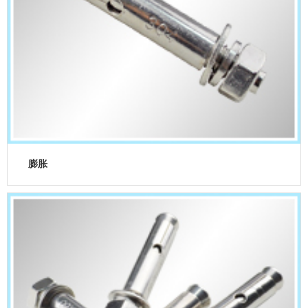
膨胀
浏览详情