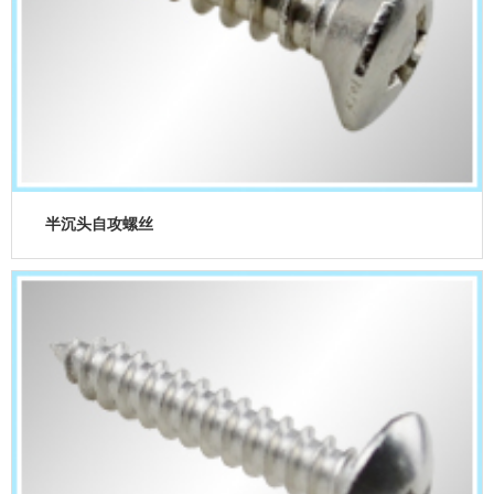
半沉头自攻螺丝
浏览详情