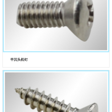
半沉头机钉
浏览详情